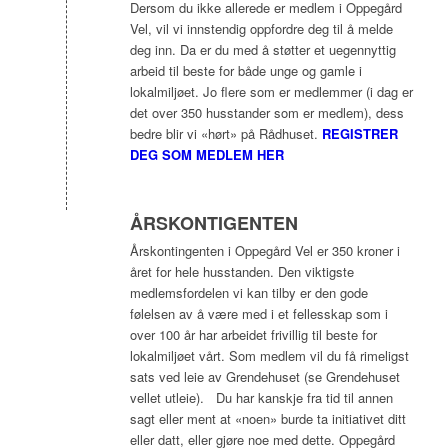
Dersom du ikke allerede er medlem i Oppegård
Vel, vil vi innstendig oppfordre deg til å melde
deg inn. Da er du med å støtter et uegennyttig
arbeid til beste for både unge og gamle i
lokalmiljøet. Jo flere som er medlemmer (i dag er
det over 350 husstander som er medlem), dess
bedre blir vi «hørt» på Rådhuset.
REGISTRER
DEG SOM MEDLEM HER
ÅRSKONTIGENTEN
Årskontingenten i Oppegård Vel er 350 kroner i
året for hele husstanden. Den viktigste
medlemsfordelen vi kan tilby er den gode
følelsen av å være med i et fellesskap som i
over 100 år har arbeidet frivillig til beste for
lokalmiljøet vårt. Som medlem vil du få rimeligst
sats ved leie av Grendehuset (se Grendehuset
vellet utleie). Du har kanskje fra tid til annen
sagt eller ment at «noen» burde ta initiativet ditt
eller datt, eller gjøre noe med dette. Oppegård