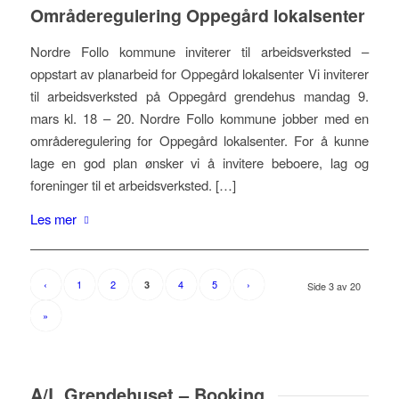
Områderegulering Oppegård lokalsenter
Nordre Follo kommune inviterer til arbeidsverksted –
oppstart av planarbeid for Oppegård lokalsenter Vi inviterer
til arbeidsverksted på Oppegård grendehus mandag 9.
mars kl. 18 – 20. Nordre Follo kommune jobber med en
områderegulering for Oppegård lokalsenter. For å kunne
lage en god plan ønsker vi å invitere beboere, lag og
foreninger til et arbeidsverksted. […]
Les mer
‹
1
2
4
5
›
3
Side 3 av 20
»
A/L Grendehuset – Booking