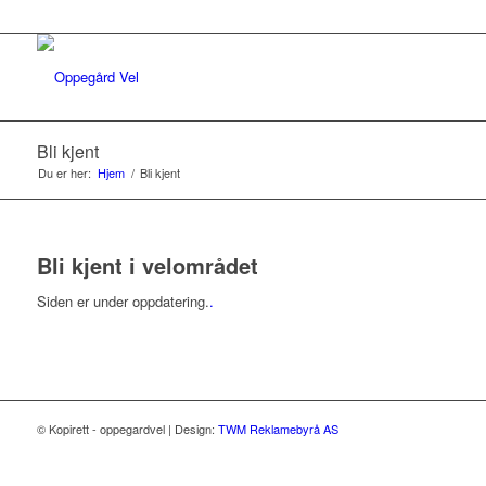
Bli kjent
Du er her:
Hjem
/
Bli kjent
Bli kjent i velområdet
Siden er under oppdatering.
.
© Kopirett - oppegardvel | Design:
TWM Reklamebyrå AS